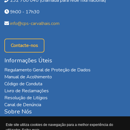
232 700 040 (chamada para rede fixa nacional)
9h00 - 17h30
info@cps-carvalhais.com
Contacte-nos
Informações Úteis
Regulamento Geral de Proteção de Dados
Manual de Acolhimento
Código de Conduta
Livro de Reclamações
Resolução de Litígios
Canal de Denúncia
Sobre Nós
O Centro de Promoção Social (CPS) é uma Instituição
Este site utiliza cookies de navegação para a melhor experiência do
Particular de Solidariedade Social (IPSS) fundada em 1991,